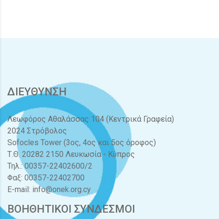
ΔΙΕΥΘΥΝΣΗ
Λεωφόρος Αθαλάσσας 104 (Κεντρικά Γραφεία)
2024 Στρόβολος
Sofocles Tower (3ος, 4ος και 5ος όροφος)
Τ.Θ. 20282 2150 Λευκωσία - Κύπρος
Τηλ.: 00357-22402600/2
Φαξ: 00357-22402700
E-mail:
info@onek.org.cy
ΒΟΗΘΗΤΙΚΟΙ ΣΥΝΔΕΣΜΟΙ