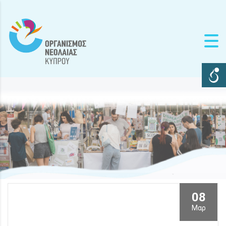
08
Μαρ