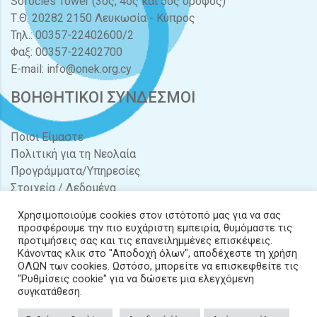
Sofocles Tower (3ος, 4ος και 5ος όροφος)
Τ.Θ. 20282 2150 Λευκωσία - Κύπρος
Τηλ.: 00357-22402600/2
Φαξ: 00357-22402700
E-mail:
info@onek.org.cy
ΒΟΗΘΗΤΙΚΟΙ ΣΥΝΔΕΣΜΟΙ
Ποιοι Είμαστε
Πολιτική για τη Νεολαία
Προγράμματα/Υπηρεσίες
Στοιχεία / Δεδομένα
Διαγωνισμοί / Προσφορές
Χρησιμοποιούμε cookies στον ιστότοπό μας για να σας
Νέα & Δράσεις
προσφέρουμε την πιο ευχάριστη εμπειρία, θυμόμαστε τις
Έντυπα
προτιμήσεις σας και τις επανειλημμένες επισκέψεις.
Κάνοντας κλικ στο "Αποδοχή όλων", αποδέχεστε τη χρήση
Επικοινωνία
ΟΛΩΝ των cookies. Ωστόσο, μπορείτε να επισκεφθείτε τις
"Ρυθμίσεις cookie" για να δώσετε μια ελεγχόμενη
συγκατάθεση.
Copyright ©
2026
© Copyright - ONEK. All Rights Reserved. / Powered by