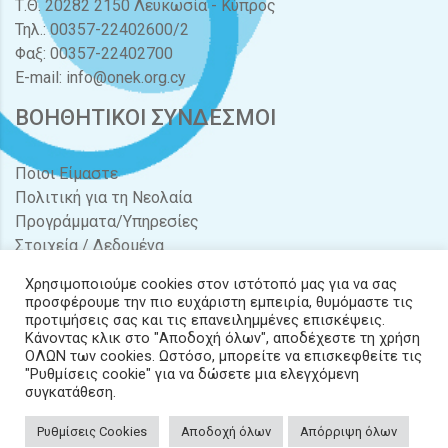
Τ.Θ. 20282 2150 Λευκωσία - Κύπρος
Τηλ.: 00357-22402600/2
Φαξ: 00357-22402700
E-mail:
info@onek.org.cy
ΒΟΗΘΗΤΙΚΟΙ ΣΥΝΔΕΣΜΟΙ
Ποιοι Είμαστε
Πολιτική για τη Νεολαία
Προγράμματα/Υπηρεσίες
Στοιχεία / Δεδομένα
Διαγωνισμοί / Προσφορές
Χρησιμοποιούμε cookies στον ιστότοπό μας για να σας
Νέα & Δράσεις
προσφέρουμε την πιο ευχάριστη εμπειρία, θυμόμαστε τις
Έντυπα
προτιμήσεις σας και τις επανειλημμένες επισκέψεις.
Κάνοντας κλικ στο "Αποδοχή όλων", αποδέχεστε τη χρήση
Επικοινωνία
ΟΛΩΝ των cookies. Ωστόσο, μπορείτε να επισκεφθείτε τις
"Ρυθμίσεις cookie" για να δώσετε μια ελεγχόμενη
συγκατάθεση.
Copyright ©
2026
© Copyright - ONEK. All Rights Reserved. / Powered by
Ρυθμίσεις Cookies
Αποδοχή όλων
Απόρριψη όλων
NETinfo Plc