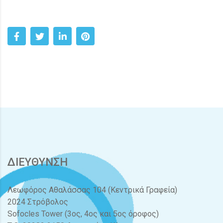
ΔΙΕΥΘΥΝΣΗ
Λεωφόρος Αθαλάσσας 104 (Κεντρικά Γραφεία)
2024 Στρόβολος
Sofocles Tower (3ος, 4ος και 5ος όροφος)