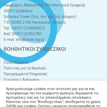
Λεωφόρος Αθαλάσσας 104 (Κεντρικά Γραφεία)
2024 Στρόβολος
Sofocles Tower (3ος, 4ος και 5ος όροφος)
Τ.Θ. 20282 2150 Λευκωσία - Κύπρος
Τηλ.: 00357-22402600/2
Φαξ: 00357-22402700
E-mail:
info@onek.org.cy
ΒΟΗΘΗΤΙΚΟΙ ΣΥΝΔΕΣΜΟΙ
Ποιοι Είμαστε
Πολιτική για τη Νεολαία
Προγράμματα/Υπηρεσίες
Στοιχεία / Δεδομένα
Διαγωνισμοί / Προσφορές
Χρησιμοποιούμε cookies στον ιστότοπό μας για να σας
Νέα & Δράσεις
προσφέρουμε την πιο ευχάριστη εμπειρία, θυμόμαστε τις
Έντυπα
προτιμήσεις σας και τις επανειλημμένες επισκέψεις.
Κάνοντας κλικ στο "Αποδοχή όλων", αποδέχεστε τη χρήση
Επικοινωνία
ΟΛΩΝ των cookies. Ωστόσο, μπορείτε να επισκεφθείτε τις