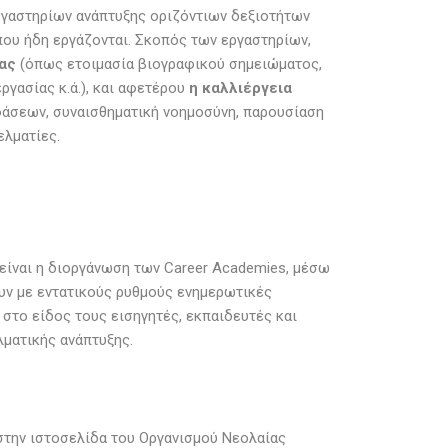
ργαστηρίων ανάπτυξης οριζόντιων δεξιοτήτων
ς που ήδη εργάζονται. Σκοπός των εργαστηρίων,
ας
(όπως ετοιμασία βιογραφικού σημειώματος,
ργασίας κ.ά.), και αφετέρου
η καλλιέργεια
άσεων, συναισθηματική νοημοσύνη, παρουσίαση
ελματίες.
είναι η διοργάνωση των Career Academies, μέσω
υν με εντατικούς ρυθμούς ενημερωτικές
στο είδος τους εισηγητές, εκπαιδευτές και
λματικής ανάπτυξης.
στην ιστοσελίδα του Οργανισμού Νεολαίας