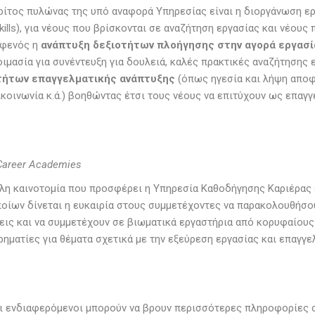
ρίτος πυλώνας της υπό αναφορά Υπηρεσίας είναι η διοργάνωση ε
skills), για νέους που βρίσκονται σε αναζήτηση εργασίας και νέου
αφενός η
ανάπτυξη δεξιοτήτων πλοήγησης στην αγορά εργασί
ιμασία για συνέντευξη για δουλειά, καλές πρακτικές αναζήτησης ε
τήτων επαγγελματικής ανάπτυξης
(όπως ηγεσία και λήψη αποφ
ικοινωνία κ.ά.) βοηθώντας έτσι τους νέους να επιτύχουν ως επαγγ
Career Academies
λη καινοτομία που προσφέρει η Υπηρεσία Καθοδήγησης Καριέρας 
οίων δίνεται η ευκαιρία στους συμμετέχοντες να παρακολουθήσο
εις και να συμμετέχουν σε βιωματικά εργαστήρια από κορυφαίους 
ρηματίες για θέματα σχετικά με την εξεύρεση εργασίας και επαγγε
ι ενδιαφερόμενοι μπορούν να βρουν περισσότερες πληροφορίες 