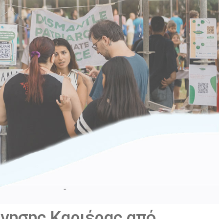
γησης Καριέρας από