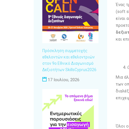
Ένας τ
(soft 
είναι 
προετο
δεξιο
και επ
Πρόσκληση συμμετοχής
εθελοντών και εθελοντριών
στον 9ο Εθνικό Διαγωνισμό
Δεξιοτήτων SkillsCyprus2026
Μια άλ
17 Ιουλίου, 2026
των οπ
διαλέξ
επιχει
Όλοι ο