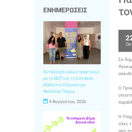
το
ΕΝΗΜΕΡΩΣΕΙΣ
2
Οκ
Σε δημ
Λευκωσ
Ανταλλαγή καλών πρακτικών
απευθύ
με το ΙΔΕΠ και το Eurodesk
Malta στο Πολύκεντρο
Ο Πρόε
Νεολαίας Πάφου
υποστη
4 Αυγούστου, 2026
παράλλ
Η Υπη
όλες τ
από τη