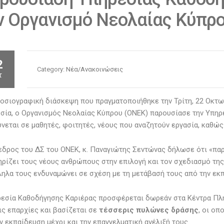
ν Οργανισμό Νεολαίας Κύπρ
2
Category:
Νέα/Ανακοινώσεις
τ
οσιογραφική διάσκεψη που πραγματοποιήθηκε την Τρίτη, 22 Οκτω
ία, ο Οργανισμός Νεολαίας Κύπρου (ΟΝΕΚ) παρουσίασε την Υπηρε
νεται σε μαθητές, φοιτητές, νέους που αναζητούν εργασία, καθώς
δρος του ΔΣ του ΟΝΕΚ, κ. Παναγιώτης Σεντώνας δήλωσε ότι «πα
ρίζει τους νέους ανθρώπους στην επιλογή και τον σχεδιασμό της
ηλα τους ενδυναμώνει σε σχέση με τη μετάβασή τους από την εκ
ρεσία Καθοδήγησης Καριέρας προσφέρεται δωρεάν στα Κέντρα Πλ
ις επαρχίες και βασίζεται σε
τέσσερις πυλώνες δράσης
, οι οπ
ν εκπαίδευση μέχρι και την επαγγελματική ανέλιξή τους.