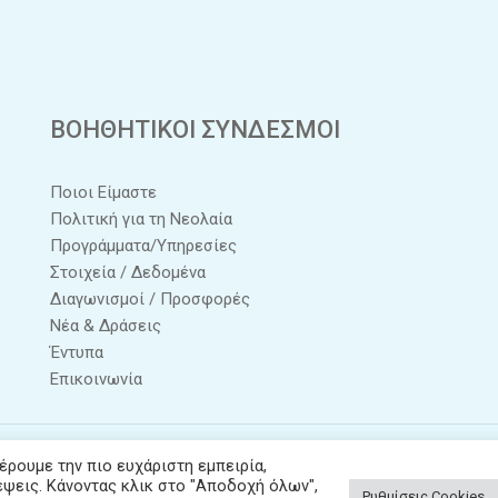
ΒΟΗΘΗΤΙΚΟΙ ΣΥΝΔΕΣΜΟΙ
Ποιοι Είμαστε
Πολιτική για τη Νεολαία
Προγράμματα/Υπηρεσίες
Στοιχεία / Δεδομένα
Διαγωνισμοί / Προσφορές
Νέα & Δράσεις
Έντυπα
Επικοινωνία
ρουμε την πιο ευχάριστη εμπειρία,
pyright ©
2026
© Copyright - ONEK. All Rights Reserved. / Powered by
NETinfo
έψεις. Κάνοντας κλικ στο "Αποδοχή όλων",
Ρυθμίσεις Cookies