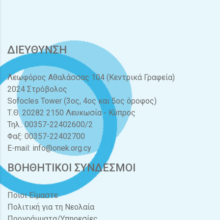
ΔΙΕΥΘΥΝΣΗ
Λεωφόρος Αθαλάσσας 104 (Κεντρικά Γραφεία)
2024 Στρόβολος
Sofocles Tower (3ος, 4ος και 5ος όροφος)
Τ.Θ. 20282 2150 Λευκωσία - Κύπρος
Τηλ.: 00357-22402600/2
Φαξ: 00357-22402700
E-mail:
info@onek.org.cy
ΒΟΗΘΗΤΙΚΟΙ ΣΥΝΔΕΣΜΟΙ
Ποιοι Είμαστε
Πολιτική για τη Νεολαία
Προγράμματα/Υπηρεσίες