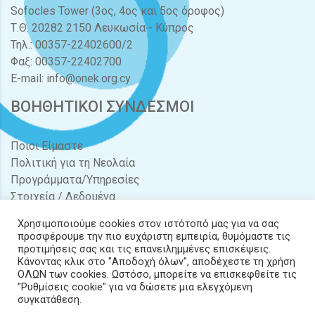
Sofocles Tower (3ος, 4ος και 5ος όροφος)
Τ.Θ. 20282 2150 Λευκωσία - Κύπρος
Τηλ.: 00357-22402600/2
Φαξ: 00357-22402700
E-mail:
info@onek.org.cy
ΒΟΗΘΗΤΙΚΟΙ ΣΥΝΔΕΣΜΟΙ
Ποιοι Είμαστε
Πολιτική για τη Νεολαία
Προγράμματα/Υπηρεσίες
Στοιχεία / Δεδομένα
Διαγωνισμοί / Προσφορές
Χρησιμοποιούμε cookies στον ιστότοπό μας για να σας
Νέα & Δράσεις
προσφέρουμε την πιο ευχάριστη εμπειρία, θυμόμαστε τις
Έντυπα
προτιμήσεις σας και τις επανειλημμένες επισκέψεις.
Κάνοντας κλικ στο "Αποδοχή όλων", αποδέχεστε τη χρήση
Επικοινωνία
ΟΛΩΝ των cookies. Ωστόσο, μπορείτε να επισκεφθείτε τις
"Ρυθμίσεις cookie" για να δώσετε μια ελεγχόμενη
συγκατάθεση.
Copyright ©
2026
© Copyright - ONEK. All Rights Reserved. / Powered by