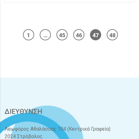
1
…
45
46
47
48
ΔΙΕΥΘΥΝΣΗ
Λεωφόρος Αθαλάσσας 104 (Κεντρικά Γραφεία)
2024 Στρόβολος