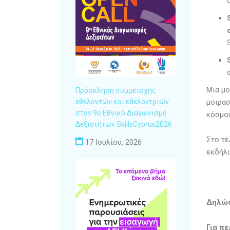
Μια μο
Πρόσκληση συμμετοχής
εθελοντών και εθελοντριών
μοιρασ
στον 9ο Εθνικό Διαγωνισμό
κόσμο
Δεξιοτήτων SkillsCyprus2026
Στο τέ
17 Ιουλίου, 2026
εκδήλ
Δηλώσ
Για π