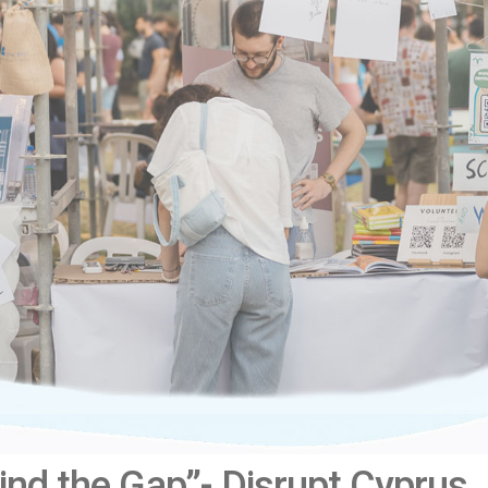
ind the Gap”- Disrupt Cyprus