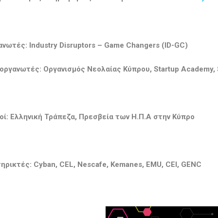
ανωτές
: Industry Disruptors – Game Changers (ID-GC)
ιοργανωτές: Οργανισμός Νεολαίας Κύπρου,
Startup
Academy
,
οί:
Ελληνική Τράπεζα, Πρεσβεία των Η.Π.Α στην Κύπρο
ηρικτές:
Cyban
,
CEL
,
Nescafe
,
Kemanes
,
EMU
,
CEI
,
GENC