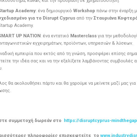
οικοσύστημα, καθώς και την πρόσβασή σε χρηματοδότηση.
Startup Academy
: ένα δημιουργικό
Workshop
πάνω στην έναρξη μ
σχεδιασμένο για το
Disrupt
Cyprus
από την
Σταυριάνα Κοφτερ
Startup Academy.
SMART UP NATION
: ένα εντατικό
Masterclass
για την μεθοδολογί
ανταγωνιστικών εγχειρημάτων, προϊόντων, υπηρεσιών & λύσεων.
ναδική εμπειρία που εκτός από τη γνώση, προσφέρει επίσης σημα
τείτε την ιδέα σας και να την εξελίξετε λαμβάνοντας συμβουλές 
υ.
λος θα ακολουθήσει πάρτυ και θα χαρούμε να μείνετε μαζί μας γι
ωσης.
τε συμμετοχή δωρεάν στο
https://disruptcyprus-mindthegap
ερισσότερες πληροφορίες επισκεφτείτε το
www.industrydisr