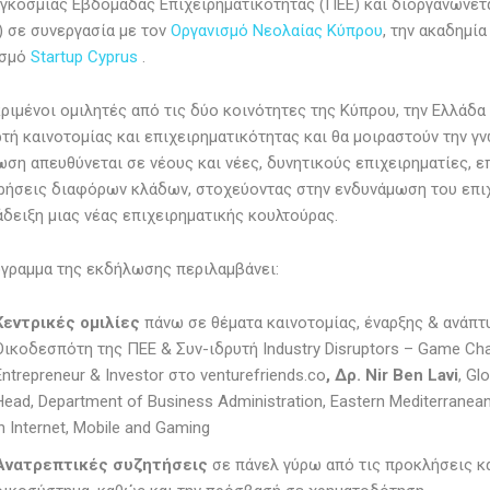
γκόσμιας Εβδομάδας Επιχειρηματικότητας (ΠΕΕ) και διοργανώνετ
) σε συνεργασία με τον
Οργανισμό Νεολαίας Κύπρου
, την ακαδημί
ισμό
Startup Cyprus
.
ριμένοι ομιλητές από τις δύο κοινότητες της Κύπρου, την Ελλάδα
ρτή καινοτομίας και επιχειρηματικότητας και θα μοιραστούν την γν
ση απευθύνεται σε νέους και νέες, δυνητικούς επιχειρηματίες, ε
ρήσεις διαφόρων κλάδων, στοχεύοντας στην ενδυνάμωση του επι
άδειξη μιας νέας επιχειρηματικής κουλτούρας.
γραμμα της εκδήλωσης περιλαμβάνει:
Κεντρικές ομιλίες
πάνω σε θέματα καινοτομίας, έναρξης & ανάπτ
Οικοδεσπότη της ΠΕΕ & Συν-ιδρυτή Industry Disruptors – Game Cha
Entrepreneur & Investor στο venturefriends.co
, Δρ.
Nir
Ben
Lavi
, Gl
Head, Department of Business Administration, Eastern Mediterranean
in Internet, Mobile and Gaming
Ανατρεπτικές συζητήσεις
σε πάνελ γύρω από τις προκλήσεις και