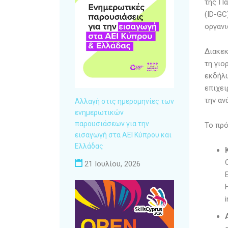
της Πα
(ID-GC
οργαν
Διακεκ
τη γιο
εκδήλω
επιχει
την αν
Αλλαγή στις ημερομηνίες των
ενημερωτικών
παρουσιάσεων για την
Το πρό
εισαγωγή στα ΑΕΙ Κύπρου και
Ελλάδας
21 Ιουλίου, 2026