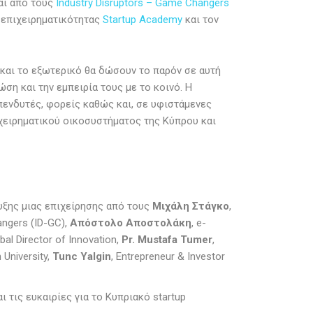
αι από τους
Industry Disruptors – Game Changers
α επιχειρηματικότητας
Startup Academy
και τον
 και το εξωτερικό θα δώσουν το παρόν σε αυτή
ώση και την εμπειρία τους με το κοινό. Η
πενδυτές, φορείς καθώς και, σε υφιστάμενες
χειρηματικού οικοσυστήματος της Κύπρου και
υξης μιας επιχείρησης από τους
Μιχάλη Στάγκο
,
ngers (ID-GC),
Απόστολο Αποστολάκη
, e-
obal Director of Innovation,
Pr
.
Mustafa
Tumer
,
 University,
Tunc
Yalgin
, Entrepreneur & Investor
 τις ευκαιρίες για το Κυπριακό startup