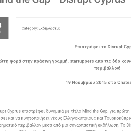
8
Category:
Εκδηλώσεις
έ
Επιστρέφει το
Disrupt
Cy
ρώτη φορά στην πράσινη γραμμή, startuppers από τις δύο κο
περιβάλλον!
19 Νοεμβρίου 2015
στο Chatea
rupt Cyprus επιστρέφει δυναμικά με τίτλο Mind the Gap, για πρώτη
σει και να κινητοποιήσει νέους Ελληνοκύπριους και Τουρκοκύπρ
ρηματικό περιβάλλον μέσα από μια συναρπαστική εκδήλωση. Το Di