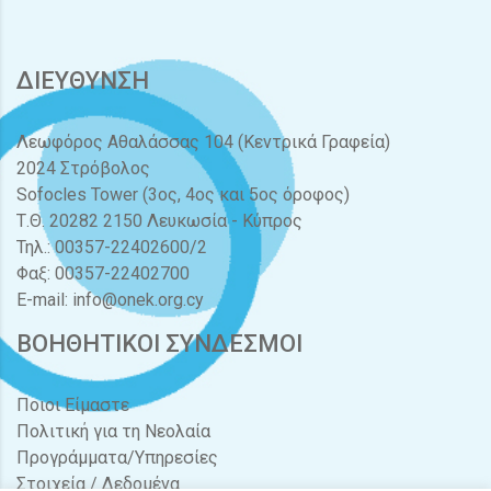
ΔΙΕΥΘΥΝΣΗ
Λεωφόρος Αθαλάσσας 104 (Κεντρικά Γραφεία)
2024 Στρόβολος
Sofocles Tower (3ος, 4ος και 5ος όροφος)
Τ.Θ. 20282 2150 Λευκωσία - Κύπρος
Τηλ.: 00357-22402600/2
Φαξ: 00357-22402700
E-mail:
info@onek.org.cy
ΒΟΗΘΗΤΙΚΟΙ ΣΥΝΔΕΣΜΟΙ
Ποιοι Είμαστε
Πολιτική για τη Νεολαία
Προγράμματα/Υπηρεσίες
Στοιχεία / Δεδομένα