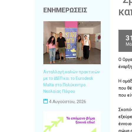
κα
ΕΝΗΜΕΡΩΣΕΙΣ
3
Μά
Ο Οργα
έναρξη
Ανταλλαγή καλών πρακτικών
με το ΙΔΕΠ και το Eurodesk
Η ομάδ
Malta στο Πολύκεντρο
που θέ
Νεολαίας Πάφου
που εί
4 Αυγούστου, 2026
Σκοπός
εξεύρε
έννοιε
σώμα α