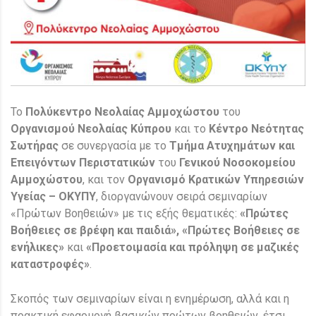
Το
Πολύκεντρο Νεολαίας Αμμοχώστου
του
Οργανισμού Νεολαίας Κύπρου
και το
Κέντρο Νεότητας
Σωτήρας
σε συνεργασία με το
Τμήμα Ατυχημάτων και
Επειγόντων Περιστατικών
του
Γενικού Νοσοκομείου
Αμμοχώστου
, και τον
Οργανισμό Κρατικών Υπηρεσιών
Υγείας – ΟΚΥΠΥ
, διοργανώνουν σειρά σεμιναρίων
«Πρώτων Βοηθειών» με τις εξής θεματικές:
«Πρώτες
Βοήθειες σε βρέφη και παιδιά», «Πρώτες Βοήθειες σε
ενήλικες»
και
«Προετοιμασία και πρόληψη σε μαζικές
καταστροφές»
.
Σκοπός των σεμιναρίων είναι η ενημέρωση, αλλά και η
πρακτική εφαρμογή βασικών πρώτων βοηθειών, έτσι