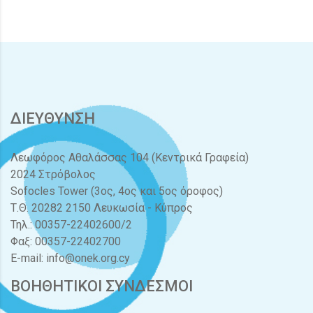
ΔΙΕΥΘΥΝΣΗ
Λεωφόρος Αθαλάσσας 104 (Κεντρικά Γραφεία)
2024 Στρόβολος
Sofocles Tower (3ος, 4ος και 5ος όροφος)
Τ.Θ. 20282 2150 Λευκωσία - Κύπρος
Τηλ.: 00357-22402600/2
Φαξ: 00357-22402700
E-mail:
info@onek.org.cy
ΒΟΗΘΗΤΙΚΟΙ ΣΥΝΔΕΣΜΟΙ