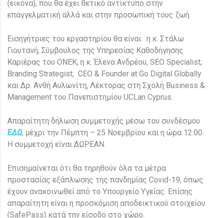
(εικόνα), που θα έχει θετικό αντίκτυπο στην
επαγγελματική αλλά και στην προσωπική τους ζωή.
Εισηγήτριες του εργαστηρίου θα είναι: η κ. Στάλω
Γιουτανή, Σύμβουλος της Υπηρεσίας Καθοδήγησης
Καριέρας του ΟΝΕΚ, η κ. Έλενα Ανδρέου, SEO Specialist;
Branding Strategist; CEO & Founder at Go Digital Globally
και Δρ. Ανθή Αυλωνίτη, Λέκτορας στη Σχολή Business &
Management του Πανεπιστημίου UCLan Cyprus.
Απαραίτητη δήλωση συμμετοχής μέσω του συνδέσμου
ΕΔΩ
, μέχρι την Πέμπτη – 25 Νοεμβρίου και η ώρα 12:00.
Η συμμετοχή είναι ΔΩΡΕΑΝ.
Επισημαίνεται ότι θα τηρηθούν όλα τα μέτρα
προστασίας εξάπλωσης της πανδημίας Covid-19, όπως
έχουν ανακοινωθεί από το Υπουργείο Υγείας. Επίσης
απαραίτητη είναι η προσκόμιση αποδεικτικού στοιχείου
(SafePass) κατά την είσοδο στο χώρο.