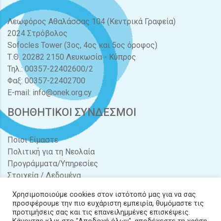
Λεωφόρος Αθαλάσσας 104 (Κεντρικά Γραφεία)
2024 Στρόβολος
Sofocles Tower (3ος, 4ος και 5ος όροφος)
Τ.Θ. 20282 2150 Λευκωσία - Κύπρος
Τηλ.: 00357-22402600/2
Φαξ: 00357-22402700
E-mail:
info@onek.org.cy
ΒΟΗΘΗΤΙΚΟΙ ΣΥΝΔΕΣΜΟΙ
Ποιοι Είμαστε
Πολιτική για τη Νεολαία
Προγράμματα/Υπηρεσίες
Στοιχεία / Δεδομένα
Διαγωνισμοί / Προσφορές
Χρησιμοποιούμε cookies στον ιστότοπό μας για να σας
Νέα & Δράσεις
προσφέρουμε την πιο ευχάριστη εμπειρία, θυμόμαστε τις
Έντυπα
προτιμήσεις σας και τις επανειλημμένες επισκέψεις.