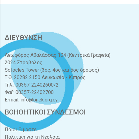
ΔΙΕΥΘΥΝΣΗ
Λεωφόρος Αθαλάσσας 104 (Κεντρικά Γραφεία)
2024 Στρόβολος
Sofocles Tower (3ος, 4ος και 5ος όροφος)
Τ.Θ. 20282 2150 Λευκωσία - Κύπρος
Τηλ.: 00357-22402600/2
Φαξ: 00357-22402700
E-mail:
info@onek.org.cy
ΒΟΗΘΗΤΙΚΟΙ ΣΥΝΔΕΣΜΟΙ
Ποιοι Είμαστε
Πολιτική για τη Νεολαία