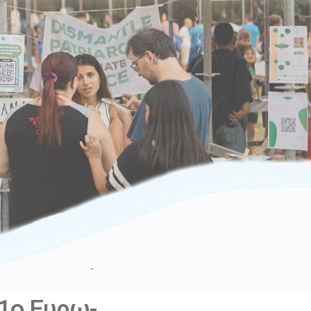
1ο Ευρω-