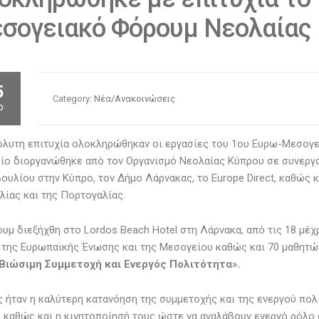
σογειακό Φόρουμ Νεολαίας
5
Category:
Νέα/Ανακοινώσεις
ρ
λυτη επιτυχία ολοκληρώθηκαν οι εργασίες του 1ου Ευρω-Μεσογε
ίο διοργανώθηκε από τον Οργανισμό Νεολαίας Κύπρου σε συνεργ
ουλίου στην Κύπρο, τον Δήμο Λάρνακας, το Europe Direct, καθώς κ
αλίας και της Πορτογαλίας.
υμ διεξήχθη στο Lordos Beach Hotel στη Λάρνακα, από τις 18 μέχ
της Ευρωπαϊκής Ένωσης και της Μεσογείου καθώς και 70 μαθητών
Βιώσιμη Συμμετοχή και Ενεργός Πολιτότητα».
 ήταν η καλύτερη κατανόηση της συμμετοχής και της ενεργού πολ
 καθώς και η κινητοποίησή τους ώστε να αναλάβουν ενεργό ρόλο 