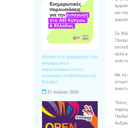
έμφαση
και τη
χωρών 
Σε δήλ
Παναγ
επίπεδ
αλλά κ
Αλλαγή στις ημερομηνίες των
πολιτι
ενημερωτικών
παρουσιάσεων για την
Με τη 
εισαγωγή στα ΑΕΙ Κύπρου και
ατομικ
Ελλάδας
ανεκτι
21 Ιουλίου, 2026
Τέλος,
παρευρ
Παιδεί
Ανδρέα