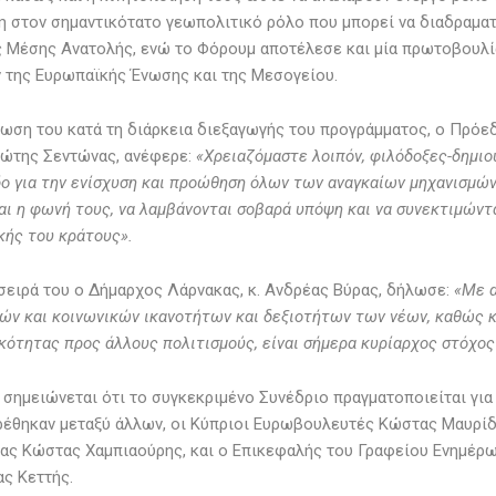
 στον σημαντικότατο γεωπολιτικό ρόλο που μπορεί να διαδραματ
ς Μέσης Ανατολής, ενώ το Φόρουμ αποτέλεσε και μία πρωτοβουλία
της Ευρωπαϊκής Ένωσης και της Μεσογείου.
ωση του κατά τη διάρκεια διεξαγωγής του προγράμματος, ο Πρόεδ
ιώτης Σεντώνας, ανέφερε:
«Χρειαζόμαστε λοιπόν, φιλόδοξες-δημι
ο για την ενίσχυση και προώθηση όλων των αναγκαίων μηχανισμών
αι η φωνή τους, να λαμβάνονται σοβαρά υπόψη και να συνεκτιμώντ
κής του κράτους».
σειρά του ο Δήμαρχος Λάρνακας, κ. Ανδρέας Βύρας, δήλωσε:
«Με α
ών και κοινωνικών ικανοτήτων και δεξιοτήτων των νέων, καθώς κ
κότητας προς άλλους πολιτισμούς, είναι σήμερα κυρίαρχος στόχος
 σημειώνεται ότι το συγκεκριμένο Συνέδριο πραγματοποιείται για
έθηκαν μεταξύ άλλων, οι Κύπριοι Ευρωβουλευτές Κώστας Μαυρίδ
ας Κώστας Χαμπιαούρης, και ο Επικεφαλής του Γραφείου Ενημέρ
ς Κεττής.