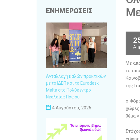
Με
ΕΝΗΜΕΡΩΣΕΙΣ
2
Απ
Με από
το οπο
Ανταλλαγή καλών πρακτικών
Κοινοβ
με το ΙΔΕΠ και το Eurodesk
της Ιτ
Malta στο Πολύκεντρο
Νεολαίας Πάφου
ο Φόρο
4 Αυγούστου, 2026
χώρες 
θέμα
«
Στόχος
χώρες,