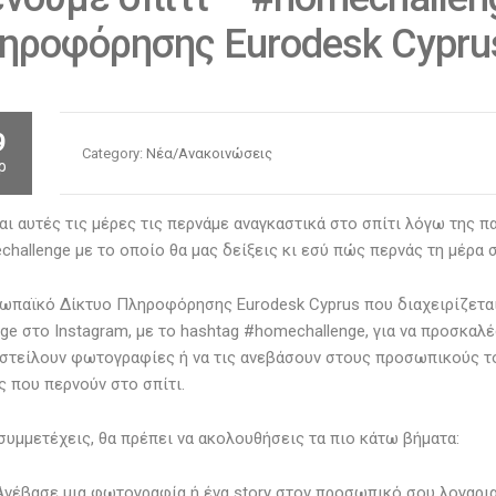
ηροφόρησης Eurodesk Cypru
9
Category:
Νέα/Ανακοινώσεις
ρ
αι αυτές τις μέρες τις περνάμε αναγκαστικά στο σπίτι λόγω της πα
hallenge με το οποίο θα μας δείξεις κι εσύ πώς περνάς τη μέρα σ
ωπαϊκό Δίκτυο Πληροφόρησης Eurodesk Cyprus που διαχειρίζεται
nge στο Instagram, με το hashtag #homechallenge, για να προσκαλέ
στείλουν φωτογραφίες ή να τις ανεβάσουν στους προσωπικούς το
ς που περνούν στο σπίτι.
 συμμετέχεις, θα πρέπει να ακολουθήσεις τα πιο κάτω βήματα:
Ανέβασε μια φωτογραφία ή ένα story στον προσωπικό σου λογαρι