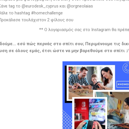
Κάνε tag το @eurodesk_cyprus και @orgneolaias
Βάλε το hashtag #homechallenge
Προκάλεσε τουλάχιστον 2 φίλους σου
** Ο λογαριασμός σας στο Instagram θα πρέπει
α δούμε… εσύ πώς περνάς στο σπίτι σου; Περιμένουμε τις δι
υση σε όλους εμάς, έτσι ώστε να μην βαρεθούμε στο σπίτι :/