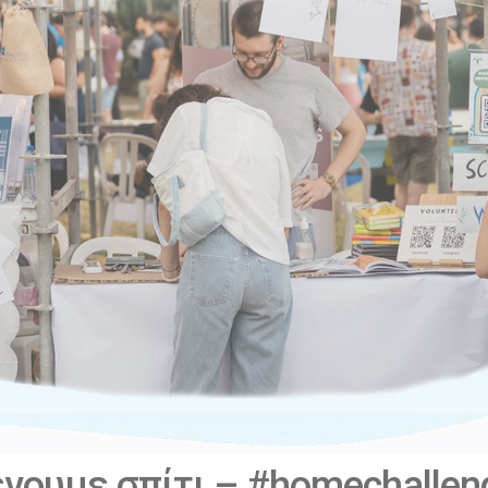
νουμε σπίτι – #homechallen