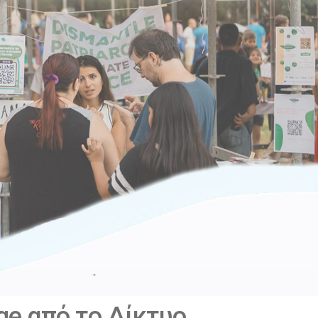
ge από το Δίκτυο