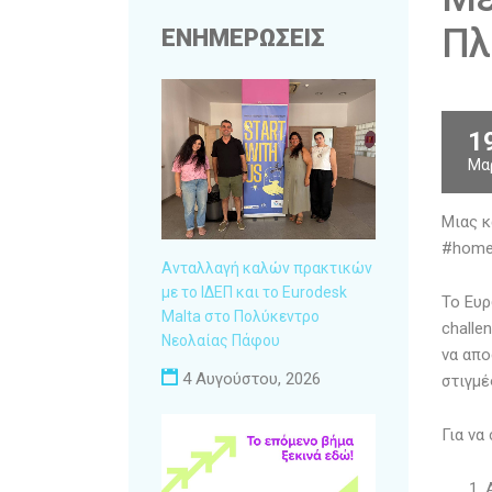
Πλ
ΕΝΗΜΕΡΩΣΕΙΣ
1
Μα
Μιας κ
#homec
Ανταλλαγή καλών πρακτικών
με το ΙΔΕΠ και το Eurodesk
To Ευρ
Malta στο Πολύκεντρο
challe
Νεολαίας Πάφου
να απο
4 Αυγούστου, 2026
στιγμέ
Για να