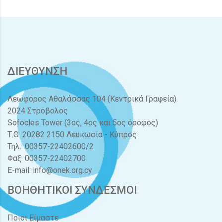
ΔΙΕΥΘΥΝΣΗ
Λεωφόρος Αθαλάσσας 104 (Κεντρικά Γραφεία)
2024 Στρόβολος
Sofocles Tower (3ος, 4ος και 5ος όροφος)
Τ.Θ. 20282 2150 Λευκωσία - Κύπρος
Τηλ.: 00357-22402600/2
Φαξ: 00357-22402700
E-mail:
info@onek.org.cy
ΒΟΗΘΗΤΙΚΟΙ ΣΥΝΔΕΣΜΟΙ
Ποιοι Είμαστε