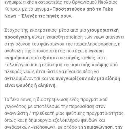
ενημερωτικής εκστρατείας του Οργανισμού Νεολαίας
Κύπρου, με το μήνυμα
«Προστατεύσου από τα Fake
News – Έλεγξε τις πηγές σου».
Στόχος της εκστρατείας, μέσα από μία
χιουμοριστική
προσέγγιση
, είναι η ευαισθητοποίηση των νέων απέναντι
στην όξυνση του φαινομένου της παραπληροφόρησης, η
ανάδειξη της σπουδαιότητας που έχει η
έγκυρη
ενημέρωση
από
αξιόπιστες πηγές
, καθώς και η
καλλιέργεια και η εξάσκηση της
κριτικής σκέψης
από
πλευράς νέων, έτσι ώστε να είναι σε θέση να
αντιλαμβάνονται και
να αναγνωρίζουν εάν μια είδηση
είναι ψευδής ή αληθινή.
Τα fake news, η διαστρέβλωση ενός πραγματικού
γεγονότος με αποτέλεσμα την παρουσίαση στον
αναγνώστη / τηλεθεατή μιας ψεύτικης πραγματικότητας,
όπως και η δημιουργία εξολοκλήρου ψευδών και
ανεδαφικών «ειδήσεων», με στόχο τη
χειραγώγηση, την