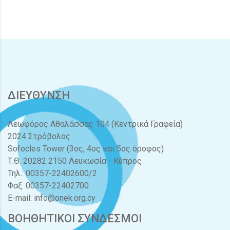
ΔΙΕΥΘΥΝΣΗ
Λεωφόρος Αθαλάσσας 104 (Κεντρικά Γραφεία)
2024 Στρόβολος
Sofocles Tower (3ος, 4ος και 5ος όροφος)
Τ.Θ. 20282 2150 Λευκωσία - Κύπρος
Τηλ.: 00357-22402600/2
Φαξ: 00357-22402700
E-mail:
info@onek.org.cy
ΒΟΗΘΗΤΙΚΟΙ ΣΥΝΔΕΣΜΟΙ