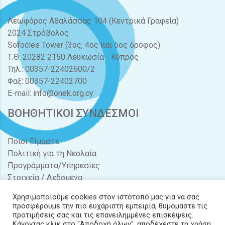
Λεωφόρος Αθαλάσσας 104 (Κεντρικά Γραφεία)
2024 Στρόβολος
Sofocles Tower (3ος, 4ος και 5ος όροφος)
Τ.Θ. 20282 2150 Λευκωσία - Κύπρος
Τηλ.: 00357-22402600/2
Φαξ: 00357-22402700
E-mail:
info@onek.org.cy
ΒΟΗΘΗΤΙΚΟΙ ΣΥΝΔΕΣΜΟΙ
Ποιοι Είμαστε
Πολιτική για τη Νεολαία
Προγράμματα/Υπηρεσίες
Στοιχεία / Δεδομένα
Διαγωνισμοί / Προσφορές
Χρησιμοποιούμε cookies στον ιστότοπό μας για να σας
Νέα & Δράσεις
προσφέρουμε την πιο ευχάριστη εμπειρία, θυμόμαστε τις
Έντυπα
προτιμήσεις σας και τις επανειλημμένες επισκέψεις.
Κάνοντας κλικ στο "Αποδοχή όλων", αποδέχεστε τη χρήση