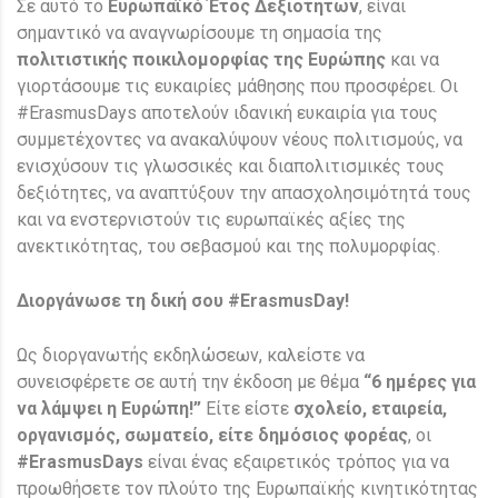
Σε αυτό το
Ευρωπαϊκό Έτος Δεξιοτήτων
, είναι
σημαντικό να αναγνωρίσουμε τη σημασία της
πολιτιστικής ποικιλομορφίας της Ευρώπης
και να
γιορτάσουμε τις ευκαιρίες μάθησης που προσφέρει. Οι
#ErasmusDays αποτελούν ιδανική ευκαιρία για τους
συμμετέχοντες να ανακαλύψουν νέους πολιτισμούς, να
ενισχύσουν τις γλωσσικές και διαπολιτισμικές τους
δεξιότητες, να αναπτύξουν την απασχολησιμότητά τους
και να ενστερνιστούν τις ευρωπαϊκές αξίες της
ανεκτικότητας, του σεβασμού και της πολυμορφίας.
Διοργάνωσε τη δική σου #ErasmusDay!
Ως διοργανωτής εκδηλώσεων, καλείστε να
συνεισφέρετε σε αυτή την έκδοση με θέμα
“6 ημέρες για
να λάμψει η Ευρώπη!”
Είτε είστε
σχολείο, εταιρεία,
οργανισμός, σωματείο, είτε δημόσιος φορέας
, οι
#ErasmusDays
είναι ένας εξαιρετικός τρόπος για να
προωθήσετε τον πλούτο της Ευρωπαϊκής κινητικότητας