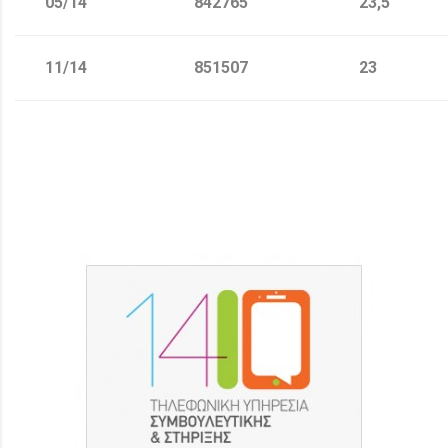
05/14
842765
23,5
11/14
851507
23