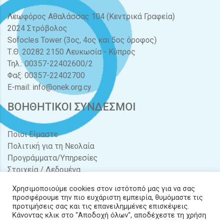
Λεωφόρος Αθαλάσσας 104 (Κεντρικά Γραφεία)
2024 Στρόβολος
Sofocles Tower (3ος, 4ος και 5ος όροφος)
Τ.Θ. 20282 2150 Λευκωσία - Κύπρος
Τηλ.: 00357-22402600/2
Φαξ: 00357-22402700
E-mail:
info@onek.org.cy
ΒΟΗΘΗΤΙΚΟΙ ΣΥΝΔΕΣΜΟΙ
Ποιοι Είμαστε
Πολιτική για τη Νεολαία
Προγράμματα/Υπηρεσίες
Στοιχεία / Δεδομένα
Διαγωνισμοί / Προσφορές
Χρησιμοποιούμε cookies στον ιστότοπό μας για να σας
Νέα & Δράσεις
προσφέρουμε την πιο ευχάριστη εμπειρία, θυμόμαστε τις
Έντυπα
προτιμήσεις σας και τις επανειλημμένες επισκέψεις.
Κάνοντας κλικ στο "Αποδοχή όλων", αποδέχεστε τη χρήση
Επικοινωνία