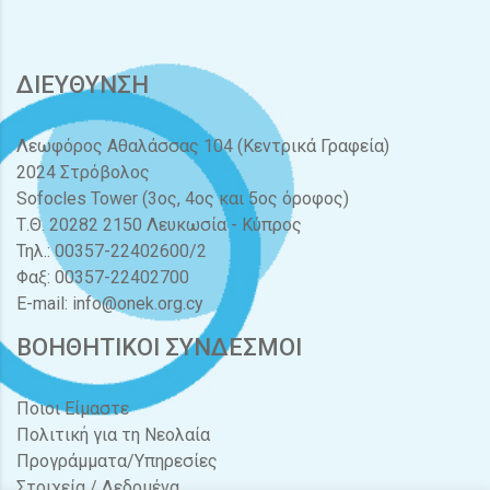
ΔΙΕΥΘΥΝΣΗ
Λεωφόρος Αθαλάσσας 104 (Κεντρικά Γραφεία)
2024 Στρόβολος
Sofocles Tower (3ος, 4ος και 5ος όροφος)
Τ.Θ. 20282 2150 Λευκωσία - Κύπρος
Τηλ.: 00357-22402600/2
Φαξ: 00357-22402700
E-mail:
info@onek.org.cy
ΒΟΗΘΗΤΙΚΟΙ ΣΥΝΔΕΣΜΟΙ
Ποιοι Είμαστε
Πολιτική για τη Νεολαία
Προγράμματα/Υπηρεσίες
Στοιχεία / Δεδομένα