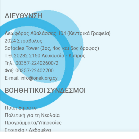
ΔΙΕΥΘΥΝΣΗ
Λεωφόρος Αθαλάσσας 104 (Κεντρικά Γραφεία)
2024 Στρόβολος
Sofocles Tower (3ος, 4ος και 5ος όροφος)
Τ.Θ. 20282 2150 Λευκωσία - Κύπρος
Τηλ.: 00357-22402600/2
Φαξ: 00357-22402700
E-mail:
info@onek.org.cy
ΒΟΗΘΗΤΙΚΟΙ ΣΥΝΔΕΣΜΟΙ
Ποιοι Είμαστε
Πολιτική για τη Νεολαία
Προγράμματα/Υπηρεσίες
Στοιχεία / Δεδομένα
Διαγωνισμοί / Προσφορές