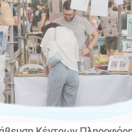
άβευση Κέντρων Πληροφόρη